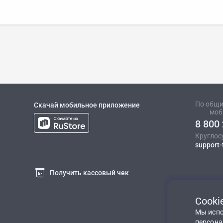
По общи
Скачай мобильное приложение
моб
8 800
Круглос
support
Получить кассовый чек
Cooki
Мы испо
персона