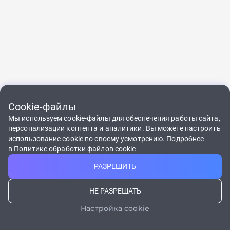
Cookie-файлы
По общим вопросам и 
О системе
Скачай мобильное
мобильного прил
8 800 200-55-75
Мы используем cookie-файлы для обеспечения работы сайта,
приложение
Регионы
Круглосуточно, беспл
персонализации контента и аналитики. Вы можете настроить
support-tk@korona.net
События
использование cookie по своему усмотрению. Подробнее
в
Политике обработки файлов cookie
Контакты
Получить
РАЗРЕШИТЬ
FAQ
кассовый чек
Документы
НЕ РАЗРЕШАТЬ
Управление файлами cookie
Политика обработки персональных данных
Настройка cookie
© Все права защищены. Золотая Корона, 2026
Логотип RuStore является товарным знаком ООО «ВК»