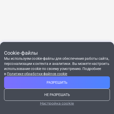
Cookie-файлы
По общим вопросам и 
О системе
Скачай мобильное
мобильного прил
8 800 200-55-75
Мы используем cookie-файлы для обеспечения работы сайта,
приложение
Регионы
Круглосуточно, беспл
персонализации контента и аналитики. Вы можете настроить
support-tk@korona.net
События
использование cookie по своему усмотрению. Подробнее
в
Политике обработки файлов cookie
Контакты
Получить
РАЗРЕШИТЬ
FAQ
кассовый чек
Документы
НЕ РАЗРЕШАТЬ
Управление файлами cookie
Политика обработки персональных данных
Настройка cookie
© Все права защищены. Золотая Корона, 2026
Логотип RuStore является товарным знаком ООО «ВК»